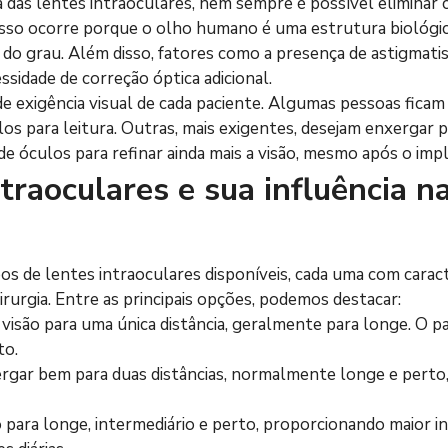
das lentes intraoculares, nem sempre é possível eliminar
. Isso ocorre porque o olho humano é uma estrutura biológi
 do grau. Além disso, fatores como a presença de astigmatis
ssidade de correção óptica adicional.
 exigência visual de cada paciente. Algumas pessoas ficam 
s para leitura. Outras, mais exigentes, desejam enxergar 
de óculos para refinar ainda mais a visão, mesmo após o imp
traoculares e sua influência n
os de lentes intraoculares disponíveis, cada uma com caract
rurgia. Entre as principais opções, podemos destacar:
visão para uma única distância, geralmente para longe. O pa
to.
rgar bem para duas distâncias, normalmente longe e perto,
o para longe, intermediário e perto, proporcionando maior 