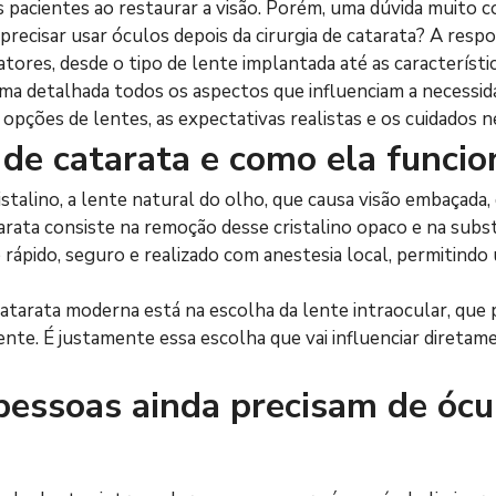
dos pacientes ao restaurar a visão. Porém, uma dúvida muito
u precisar usar óculos depois da cirurgia de catarata? A resp
tores, desde o tipo de lente implantada até as característica
ma detalhada todos os aspectos que influenciam a necessid
as opções de lentes, as expectativas realistas e os cuidados 
a de catarata e como ela funcio
stalino, a lente natural do olho, que causa visão embaçada, 
catarata consiste na remoção desse cristalino opaco e na subs
 é rápido, seguro e realizado com anestesia local, permitin
 catarata moderna está na escolha da lente intraocular, que
ente. É justamente essa escolha que vai influenciar diretam
essoas ainda precisam de ócu