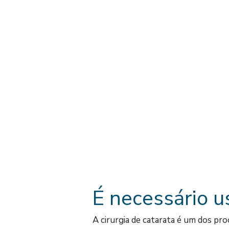
É necessário us
A cirurgia de catarata é um dos p