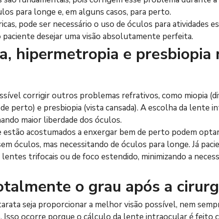
los para longe e, em alguns casos, para perto.
as, pode ser necessário o uso de óculos para atividades es
 paciente desejar uma visão absolutamente perfeita.
, hipermetropia e presbiopia n
ssível corrigir outros problemas refrativos, como miopia (di
 de perto) e presbiopia (vista cansada). A escolha da lente 
nando maior liberdade dos óculos.
e estão acostumados a enxergar bem de perto podem optar
 sem óculos, mas necessitando de óculos para longe. Já paci
 lentes trifocais ou de foco estendido, minimizando a neces
otalmente o grau após a cirurg
tarata seja proporcionar a melhor visão possível, nem sempr
Isso ocorre porque o cálculo da lente intraocular é feito