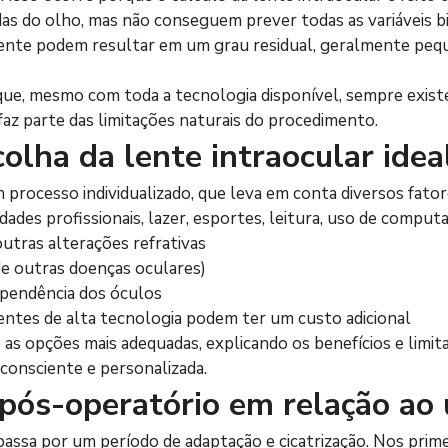
s do olho, mas não conseguem prever todas as variáveis bi
a lente podem resultar em um grau residual, geralmente pequ
que, mesmo com toda a tecnologia disponível, sempre exist
o faz parte das limitações naturais do procedimento.
olha da lente intraocular idea
 processo individualizado, que leva em conta diversos fator
idades profissionais, lazer, esportes, leitura, uso de computa
utras alterações refrativas
de outras doenças oculares)
ependência dos óculos
entes de alta tecnologia podem ter um custo adicional
 as opções mais adequadas, explicando os benefícios e limita
 consciente e personalizada.
pós-operatório em relação ao 
 passa por um período de adaptação e cicatrização. Nos prime