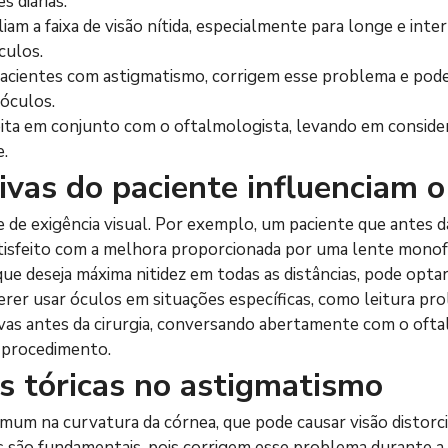
s diárias.
iam a faixa de visão nítida, especialmente para longe e inte
culos.
a pacientes com astigmatismo, corrigem esse problema e po
 óculos.
eita em conjunto com o oftalmologista, levando em consideraç
e.
vas do paciente influenciam o
 de exigência visual. Por exemplo, um paciente que antes da
tisfeito com a melhora proporcionada por uma lente monof
que deseja máxima nitidez em todas as distâncias, pode optar
erer usar óculos em situações específicas, como leitura pr
vas antes da cirurgia, conversando abertamente com o ofta
o procedimento.
s tóricas no astigmatismo
um na curvatura da córnea, que pode causar visão distorci
s são fundamentais, pois corrigem esse problema durante a c