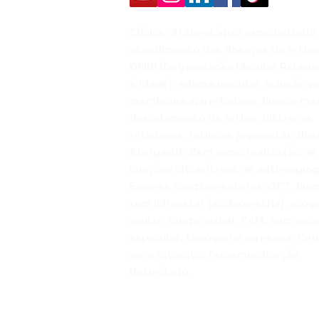
Clínica oftalmológica especializada
atendimento das doenças da retina
DMRI (Degeneração Macular Relaci
à Idade), edema macular, oclusão v
membrana epirretiniana, buraco mac
descolamento de retina, distrofias
retinianas, retinose pigmentar, do
Stargardt. Bem como realização de 
injeções intravítreas de anti-angiog
Exames complementares: OCT, biom
com Iolmaster (ecobiometria), ecogr
ocular, campo visual, PAM, microsco
especular, topografia corneana. Ciru
para catarata: facoemusificação.
Retinólogo.