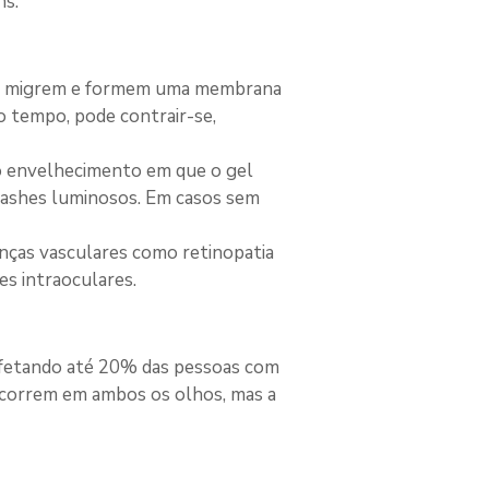
ns.
iais migrem e formem uma membrana 
o tempo, pode contrair-se, 
o envelhecimento em que o gel 
lashes luminosos. Em casos sem 
nças vasculares como retinopatia 
es intraoculares.
fetando até 20% das pessoas com 
ocorrem em ambos os olhos, mas a 