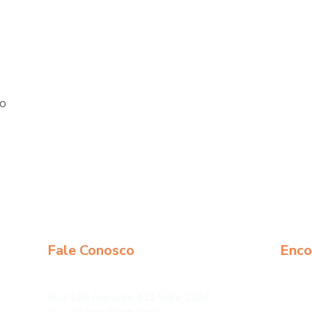
go
Fale Conosco
Enco
São Leopoldo
Rua São Joaquim 611 Sala 1203