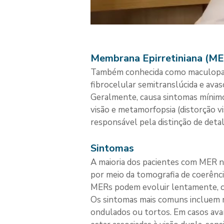
Membrana Epirretiniana (M
Também conhecida como maculopati
fibrocelular semitranslúcida e ava
Geralmente, causa sintomas mínimo
visão e metamorfopsia (distorção v
responsável pela distinção de deta
Sintomas
A maioria dos pacientes com MER n
por meio da tomografia de coerênci
MERs podem evoluir lentamente, ca
Os sintomas mais comuns incluem m
ondulados ou tortos. Em casos ava