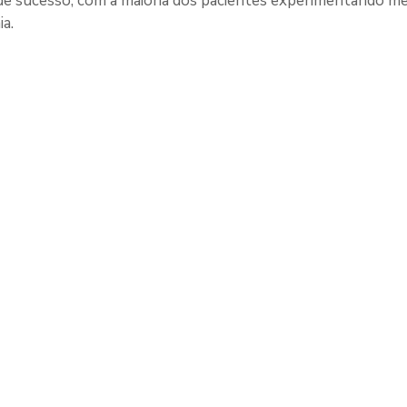
de sucesso, com a maioria dos pacientes experimentando mel
a.