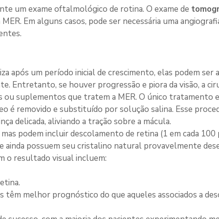
nte um exame oftalmológico de rotina. O exame de 
tomogr
da MER. Em alguns casos, pode ser necessária uma angiografia
entes.
iza após um período inicial de crescimento, elas podem ser
te. Entretanto, se houver progressão e piora da visão, a ci
s ou suplementos que tratem a MER. O único tratamento ef
eo é removido e substituído por solução salina. Esse proc
a delicada, aliviando a tração sobre a mácula.
, mas podem incluir descolamento de retina (1 em cada 100 p
ue ainda possuem seu cristalino natural provavelmente dese
am o resultado visual incluem:
etina.
os têm melhor prognóstico do que aqueles associados a des