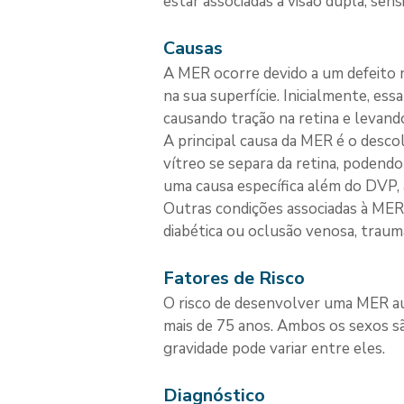
estar associadas à visão dupla, sen
Causas
A MER ocorre devido a um defeito n
na sua superfície. Inicialmente, e
causando tração na retina e levando
A principal causa da MER é o desc
vítreo se separa da retina, podend
uma causa específica além do DVP, 
Outras condições associadas à MER
diabética ou oclusão venosa, trauma
Fatores de Risco
O risco de desenvolver uma MER a
mais de 75 anos. Ambos os sexos s
gravidade pode variar entre eles.
Diagnóstico