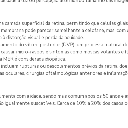
sibilidade à luz ou percepção alterada do tamanho das image
a camada superficial da retina, permitindo que células gl
ssa membrana pode parecer semelhante a celofane, mas, com 
 à distorção visual e perda da acuidade.
olamento do vítreo posterior (DVP), um processo natural d
o causar micro-rasgos e sintomas como moscas volantes e f
a MER é considerada idiopática.
 incluem rupturas ou descolamentos prévios da retina, doe
s oculares, cirurgias oftalmológicas anteriores e inflamaçõ
umenta com a idade, sendo mais comum após os 50 anos e a
ão igualmente suscetíveis. Cerca de 10% a 20% dos casos 