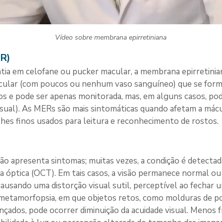
Vídeo sobre membrana epirretiniana
ER)
a em celofane ou pucker macular, a membrana epirretini
scular (com poucos ou nenhum vaso sanguíneo) que se forma n
s e pode ser apenas monitorada, mas, em alguns casos, pod
isual). As MERs são mais sintomáticas quando afetam a mácul
lhes finos usados para leitura e reconhecimento de rostos.
ão apresenta sintomas; muitas vezes, a condição é detecta
a óptica (OCT). Em tais casos, a visão permanece normal ou
usando uma distorção visual sutil, perceptível ao fechar u
etamorfopsia, em que objetos retos, como molduras de po
nçados, pode ocorrer diminuição da acuidade visual. Meno