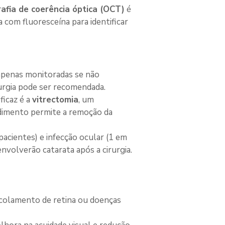
afia de coerência óptica (OCT)
 é 
 com fluoresceína para identificar 
 apenas monitoradas se não 
rurgia pode ser recomendada.
icaz é a 
vitrectomia
, um 
edimento permite a remoção da 
acientes) e infecção ocular (1 em 
nvolverão catarata após a cirurgia.
colamento de retina ou doenças 