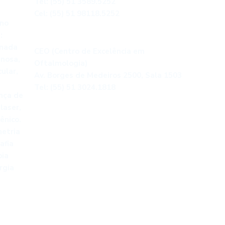
Tel: (55) 51 3589.5252
Cel: (55) 51 98118.5252
 no
:
Porto Alegre
onada
CEO (Centro de Excelência em
enosa,
Oftalmologia)
ular,
Av. Borges de Medeiros 2500, Sala 1503
Tel: (55) 51 3024.1818
ença de
laser,
ênico.
etria
afia
pia
rgia