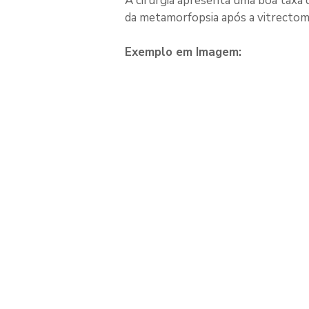
A cirurgia apresenta uma boa taxa 
da metamorfopsia após a vitrectomi
Exemplo em Imagem: