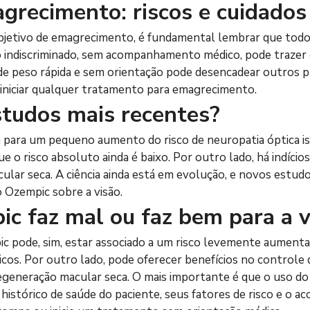
grecimento: riscos e cuidados
bjetivo de emagrecimento, é fundamental lembrar que tod
uso indiscriminado, sem acompanhamento médico, pode trazer
a de peso rápida e sem orientação pode desencadear outros
iniciar qualquer tratamento para emagrecimento.
studos mais recentes?
para um pequeno aumento do risco de neuropatia óptica is
 o risco absoluto ainda é baixo. Por outro lado, há indíci
lar seca. A ciência ainda está em evolução, e novos estudo
o Ozempic sobre a visão.
c faz mal ou faz bem para a v
c pode, sim, estar associado a um risco levemente aumentad
cos. Por outro lado, pode oferecer benefícios no controle 
egeneração macular seca. O mais importante é que o uso d
o histórico de saúde do paciente, seus fatores de risco e 