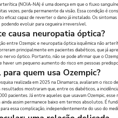
arterítica (NOIA-NA) é uma doença em que o fluxo sanguíne
tas vezes, perda permanente da visão. Essa condição é consi
eficaz capaz de reverter o dano já instalado. Os sintomas
 podendo evoluir para cegueira irreversível.
e causa neuropatia óptica?
ção entre Ozempic e neuropatia óptica isquêmica não arterít
rreram principalmente em pacientes diabéticos, que já apre
 o nervo óptico. Portanto, não se pode afirmar que o Ozempi
de haver um pequeno aumento do risco em pessoas predispo
al para quem usa Ozempic?
squisa realizada em 2025 na Dinamarca, avaliaram o risco d
s resultados mostraram que, entre os diabéticos, a incidênc
00 pacientes. Já entre aqueles que usavam Ozempic, esse ri
as ainda assim permanece baixo em termos absolutos. É fund
sco para essa complicação, independentemente do uso do me