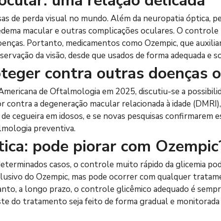
ocular: uma relação delicada
usas de perda visual no mundo. Além da neuropatia óptica, 
 edema macular e outras complicações oculares. O controle r
oenças. Portanto, medicamentos como Ozempic, que auxilia
reservação da visão, desde que usados de forma adequada e s
teger contra outras doenças o
mericana de Oftalmologia em 2025, discutiu-se a possibil
 contra a degeneração macular relacionada à idade (DMRI), 
 de cegueira em idosos, e se novas pesquisas confirmarem e
lmologia preventiva.
tica: pode piorar com Ozempic
erminados casos, o controle muito rápido da glicemia pode 
exclusivo do Ozempic, mas pode ocorrer com qualquer trata
anto, a longo prazo, o controle glicêmico adequado é sempre
te do tratamento seja feito de forma gradual e monitorada