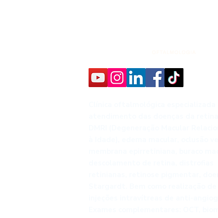
Clínica oftalmológica especializada
atendimento das doenças da retina
DMRI (Degeneração Macular Relaci
à Idade), edema macular, oclusão v
membrana epirretiniana, buraco mac
descolamento de retina, distrofias
retinianas, retinose pigmentar, do
Stargardt. Bem como realização de 
injeções intravítreas de anti-angiog
Exames complementares: OCT, biom