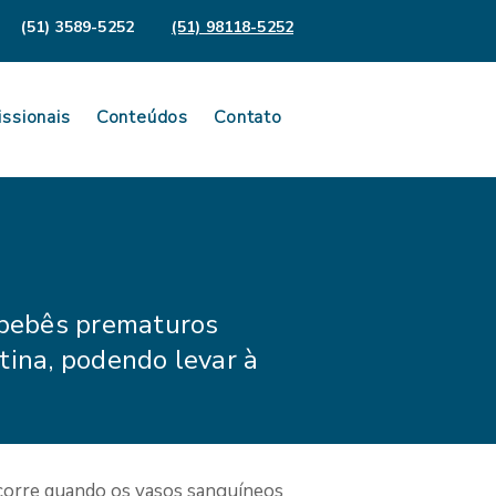
(51) 3589-5252
(51) 98118-5252
issionais
Conteúdos
Contato
 bebês prematuros
ina, podendo levar à
corre quando os vasos sanguíneos 