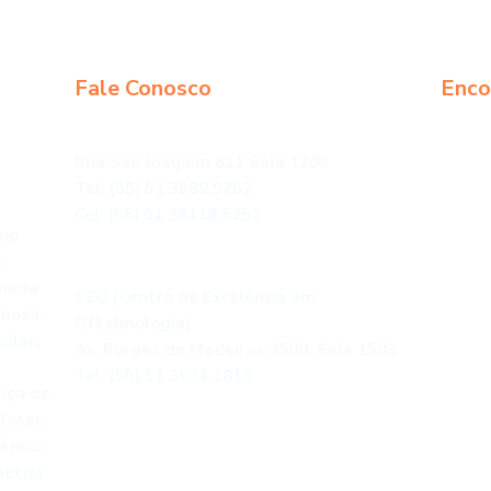
Fale Conosco
Enco
São Leopoldo
Rua São Joaquim 611 Sala 1203
Tel: (55) 51 3589.5252
Cel: (55) 51 98118.5252
 no
:
Porto Alegre
onada
CEO (Centro de Excelência em
enosa,
Oftalmologia)
ular,
Av. Borges de Medeiros 2500, Sala 1503
Tel: (55) 51 3024.1818
ença de
laser,
ênico.
etria