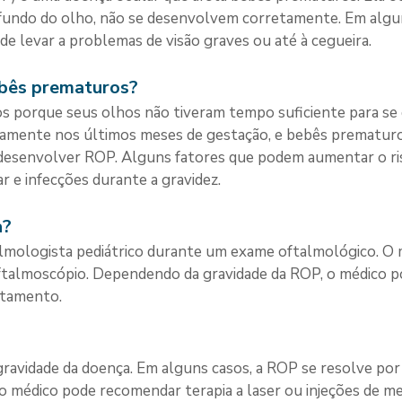
no fundo do olho, não se desenvolvem corretamente. Em alg
de levar a problemas de visão graves ou até à cegueira.
bês prematuros?
 porque seus olhos não tiveram tempo suficiente para s
idamente nos últimos meses de gestação, e bebês prematuro
 desenvolver ROP. Alguns fatores que podem aumentar o ri
r e infecções durante a gravidez.
a?
mologista pediátrico durante um exame oftalmológico. O méd
ftalmoscópio. Dependendo da gravidade da ROP, o médico 
atamento.
avidade da doença. Em alguns casos, a ROP se resolve por 
o médico pode recomendar terapia a laser ou injeções de me