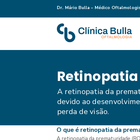
Dr. Mário Bulla – Médico Oftalmologi
Retinopatia
A retinopatia da prema
devido ao desenvolvime
perda de visão.
O que é retinopatia da prem
A retinopatia da prematuridade (R