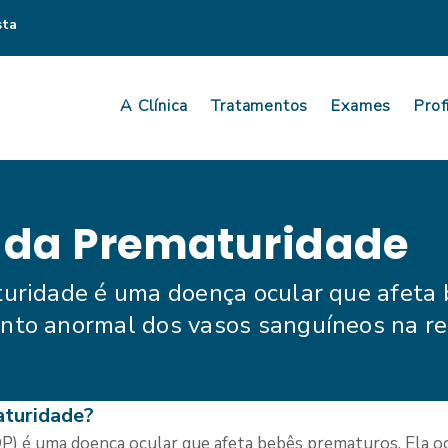
sta
A Clínica
Tratamentos
Exames
Prof
 da Prematuridade
turidade é uma doença ocular que afeta
nto anormal dos vasos sanguíneos na ret
aturidade?
OP) é uma doença ocular que afeta bebês prematuros. Ela o