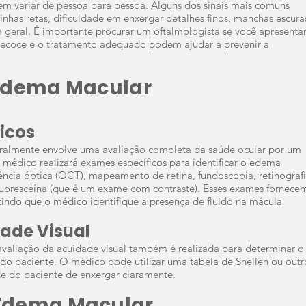
m variar de pessoa p
ara pessoa. Alguns dos sinais mais comuns
inhas retas, dificuldade em enxergar detalhes finos, manchas escura
m geral. É importante procurar um oftalmologista se você apresenta
precoce e o tratamento adequado podem ajudar a prevenir a
 Edema Macular
icos
almente envolve uma avaliação completa da saúde ocular por um
o médico realizará exames específicos para identificar o edema
ncia óptica (OCT), mapeamento de retina, fundoscopia, retinograf
 fluoresceína (que é um exame com contraste). Esses exames fornece
tindo que o médico identifique a presença de fluido na mácula
ade Visual
valiação da acuidade visual também é realizada para determinar o
 do paciente. O médic
o pode utilizar uma tabela de Snellen ou outr
de do paciente de enxergar claramente.
Edema Macular