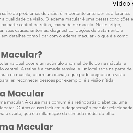
Vídeo
sofre de problemas de visão, é importante entender as diferentes
r a qualidade da visão. O edema macular é uma dessas condições e
 na parte central da retina, chamada de mácula. Neste artigo,
r, suas causas, sintomas, diagnóstico, opções de tratamento e
r em detalhes como lidar com o edema macular - o que é e como
 Macular?
lar na qual ocorre um acúmulo anormal de fluido na mácula, a
ão central. A retina é a camada sensível à luz localizada na parte de
umula na mácula, ocorre um inchaço que pode prejudicar a visão
 para ler, reconhecer pessoas por exemplo, é a visão nítida.
a Macular
ma macular. A causa mais comum é a retinopatia diabética, uma
iabetes. Outras causas incluem a degeneração macular relacionada
tina e uveíte, que é a inflamação da camada média do olho.
ema Macular