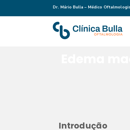
Dr. Mário Bulla – Médico Oftalmologi
Edema ma
Intr
oduç
ão