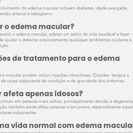
?
nvolvimento do edema macular incluem diabetes, idade avançada,
tensão arterial e tabagismo.
nir o edema macular?
venir o edema macular, adotar um estilo de vida saudável e fazer
de ajudar a detectar precocemente quaisquer problemas oculares e
ição.
ções de tratamento para o edema
 macular podem incluir injeções intravítreas, Ozurdex, t
erapia a
do da causa subjacente da condição e da gravidade dos sintomas.
 afeta apenas idosos?
comum em pessoas mais velhas, principalmente devido à degenera
ição também pode afetar pessoas mais jovens, especialmente aquel
ulares subjacentes.
uma vida nor
mal com edema macula
com
panhamento médico regular, muitas pessoas com edema macula