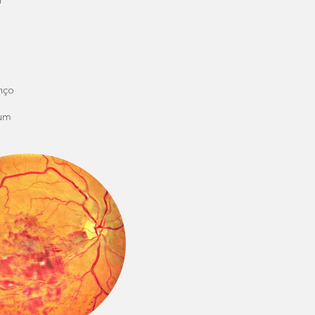
nço
 um