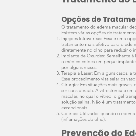
Opções de Tratame
O tratamento do edema macular depe
Existem várias opções de tratamento 
Injeções Intravítreas: Essa é uma
opç
tratamento mais efetivo para o ede
diretamente no olho para reduzir o i
Implante de Oxurdex: Semelhante à i
o médico coloca um peque implante 
por alguns meses.
Terapia a Laser: Em alguns casos, a 
Esse procedimento visa selar os vas
Cirurgia: Em situações mais graves, 
ser considerada. A vitrectomia é um
macular, no qual o vítreo, o gel tra
solução salina. Não é um tratamento
excepcionais.
Colírios: Utilizados quando o edema 
(inflamações do olho).
Prevenção do E