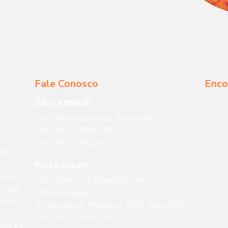
Fale Conosco
Enco
São Leopoldo
Rua São Joaquim 611 Sala 1203
Tel: (55) 51 3589.5252
Cel: (55) 51 98118.5252
 no
:
Porto Alegre
onada
CEO (Centro de Excelência em
enosa,
Oftalmologia)
ular,
Av. Borges de Medeiros 2500, Sala 1503
Tel: (55) 51 3024.1818
ença de