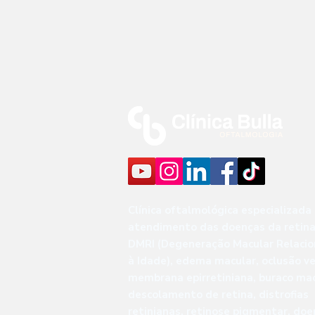
Clínica oftalmológica especializada
atendimento das doenças da retina
DMRI (Degeneração Macular Relaci
à Idade), edema macular, oclusão v
membrana epirretiniana, buraco mac
descolamento de retina, distrofias
retinianas, retinose pigmentar, do