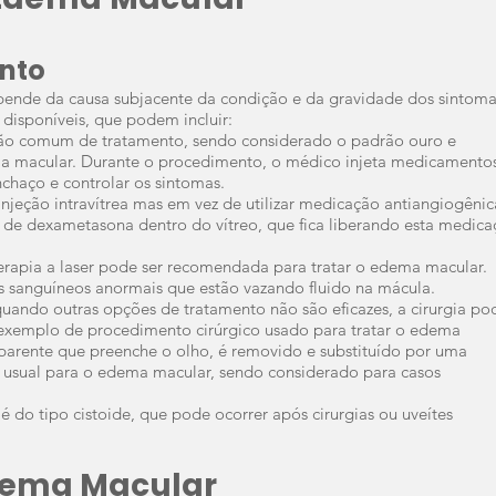
nto
nde da causa subjacente da condição e da gravidade dos sintoma
disponíveis, que podem incluir:
ão comum de tratamento, sendo considerado o padrão ouro e
ma macular. Durante o procedimento, o médico injeta medicamento
nchaço e controlar os sintomas.
njeção intravítrea mas em vez de utilizar medicação antiangiogênic
de dexametasona dentro do vítreo, que fica liberando esta medica
terapia a laser pode ser recomendada para tratar o edema macular.
os sanguíneos anormais que estão vazando fluido na mácula.
quando outras opções de tratamento não são eficazes, a cirurgia po
 exemplo de procedimento cirúrgico usado para tratar o edema
nsparente que preenche o olho, é removido e substituído por uma
 usual para o edema macular, sendo considerado para casos
é do tipo cistoide, que pode ocorrer após cirurgias ou uveítes
dema Macular