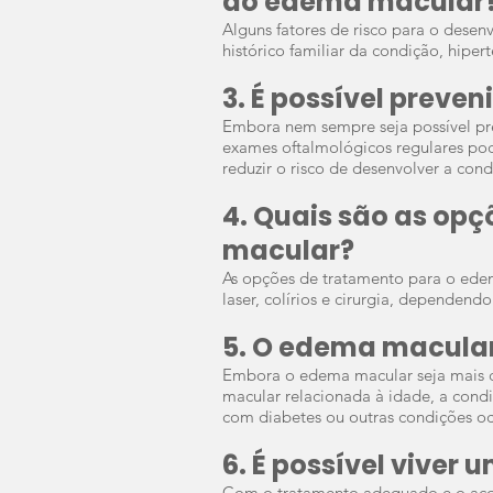
do edema macular
Alguns fatores de risco para o dese
histórico familiar da condição, hiper
3. É possível preve
Embora nem sempre seja possível pre
exames oftalmológicos regulares po
reduzir o risco de desenvolver a cond
4. Quais são as op
macular?
As opções de tratamento para o edema
laser, colírios e cirurgia, dependen
5. O edema macular
Embora o edema macular seja mais 
macular relacionada à idade, a cond
com diabetes ou outras condições oc
6. É possível viver 
Com o tratamento adequado e o a