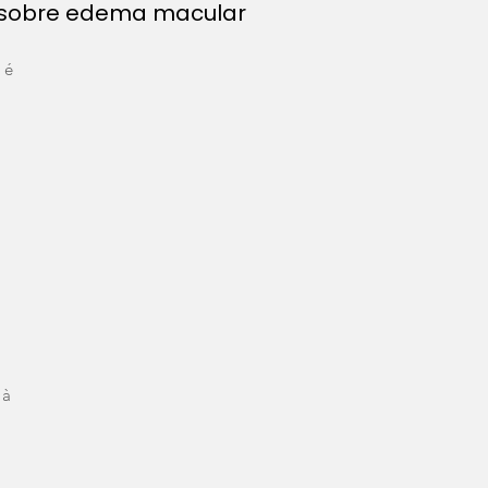
 sobre edema macular
 é
 à