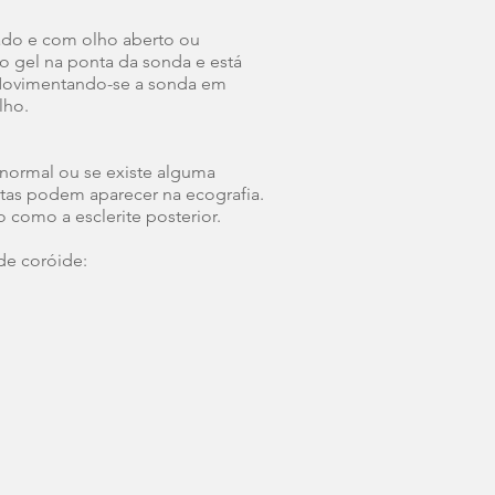
tado e com olho aberto ou
o gel na ponta da sonda e está
. Movimentando-se a sonda em
lho.
 normal ou se existe alguma
stas podem aparecer na ecografia.
omo a esclerite posterior.​
de coróide: