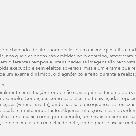
bém chamado de ultrassom ocular, é um exame que utiliza on
, nos quais as ondas são emitidas pelo aparelho, atravessam o
 em diferentes tempos e intensidades as imagens são reconstr
rápida execução e sem efeitos adversos, mas é um exame que r
e de um exame dinâmico, o diagnóstico é feito durante a reali
r?
geralmente em situações onde não conseguimos ter uma boa vi
 por exemplo. Condições como cataratas muito avançadas, opac
mações (vitreíte, uveíte), onde não se consegue realizar os ex
a ocular é muito importante. Algumas situações mesmo poden
ultrassom ocular, como, por exemplo, um nevus de coróide sus
 semelhante a uma mancha de pele, onde quer se avaliar melh