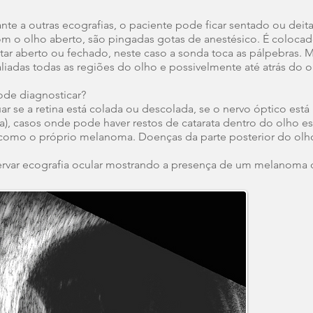
te a outras ecografias, o paciente pode ficar sentado ou dei
om o olho aberto, são pingadas gotas de anestésico. É colocad
tar aberto ou fechado, neste caso a sonda toca as pálpebras
liadas todas as regiões do olho e possivelmente até atrás do o
ode diagnosticar?
 se a retina está colada ou descolada, se o nervo óptico está
), casos onde pode haver restos de catarata dentro do olho e
omo o próprio melanoma. Doenças da parte posterior do olho c
ar ecografia ocular mostrando a presença de um melanoma 