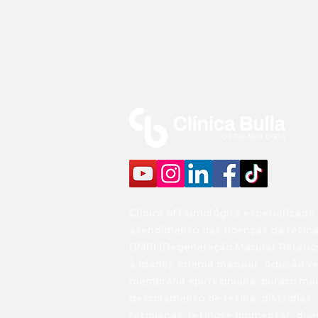
Clínica oftalmológica especializada
atendimento das doenças da retina
DMRI (Degeneração Macular Relaci
à Idade), edema macular, oclusão v
membrana epirretiniana, buraco mac
descolamento de retina, distrofias
retinianas, retinose pigmentar, do