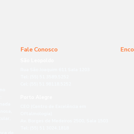
Fale Conosco
Enco
São Leopoldo
Rua São Joaquim 611 Sala 1203
Tel: (55) 51 3589.5252
Cel: (55) 51 98118.5252
 no
:
Porto Alegre
onada
CEO (Centro de Excelência em
enosa,
Oftalmologia)
ular,
Av. Borges de Medeiros 2500, Sala 1503
Tel: (55) 51 3024.1818
ença de