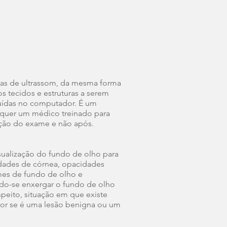
das de ultrassom, da mesma forma
s tecidos e estruturas a serem
uídas no computador.​ É um
equer um médico treinado para
zação do exame e não após.
sualização do fundo de olho para
idades de córnea, opacidades
ames de fundo de olho e
do-se enxergar o fundo de olho
peito, situação em que existe
or se é uma lesão benigna ou um