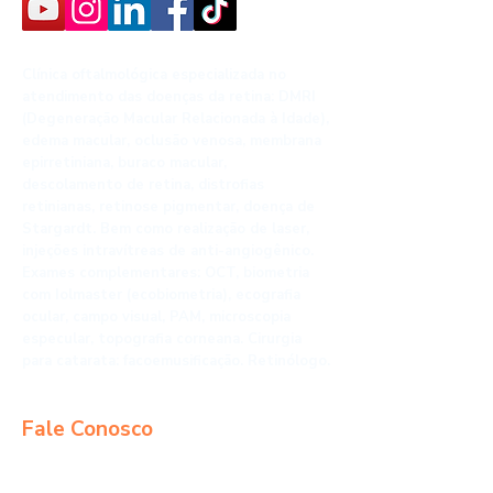
Clínica oftalmológica especializada no
atendimento das doenças da retina: DMRI
(Degeneração Macular Relacionada à Idade),
edema macular, oclusão venosa, membrana
epirretiniana, buraco macular,
descolamento de retina, distrofias
retinianas, retinose pigmentar, doença de
Stargardt. Bem como realização de laser,
injeções intravítreas de anti-angiogênico.
Exames complementares: OCT, biometria
com Iolmaster (ecobiometria), ecografia
ocular, campo visual, PAM, microscopia
especular, topografia corneana. Cirurgia
para catarata: facoemusificação. Retinólogo.
Fale Conosco
São Leopoldo