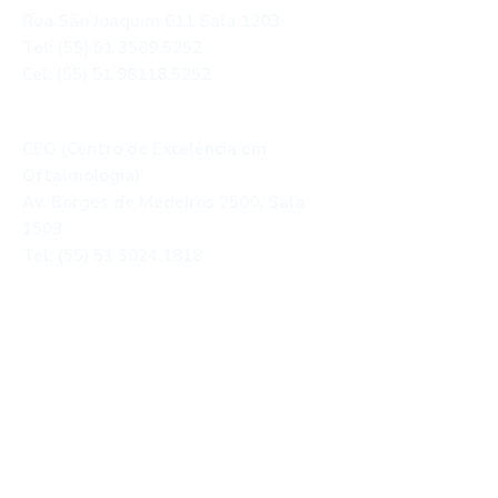
Rua São Joaquim 611 Sala 1203
Tel: (55) 51 3589.5252
Cel: (55) 51 98118.5252
Porto Alegre
CEO (Centro de Excelência em
Oftalmologia)
Av. Borges de Medeiros 2500, Sala
1503
Tel: (55) 51 3024.1818
Encontre-nos