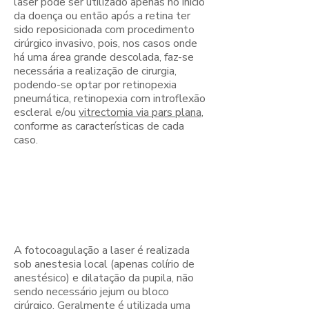
laser pode ser utilizado apenas no início
da doença ou então após a retina ter
sido reposicionada com procedimento
cirúrgico invasivo, pois, nos casos onde
há uma área grande descolada, faz-se
necessária a realização de cirurgia,
podendo-se optar por retinopexia
pneumática, retinopexia com introflexão
escleral e/ou
vitrectomia via pars plana
,
conforme as características de cada
caso.
Como é
realizado o
procedimento?
A fotocoagulação a laser é realizada
sob anestesia local (apenas colírio de
anestésico) e dilatação da pupila, não
sendo necessário jejum ou bloco
cirúrgico. Geralmente é utilizada uma