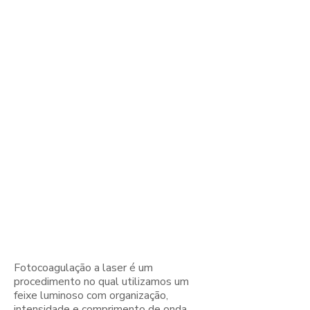
O que é a
fotocoagulação
a laser?
Fotocoagulação a laser é um
procedimento no qual utilizamos um
feixe luminoso com organização,
intensidade e comprimento de onda